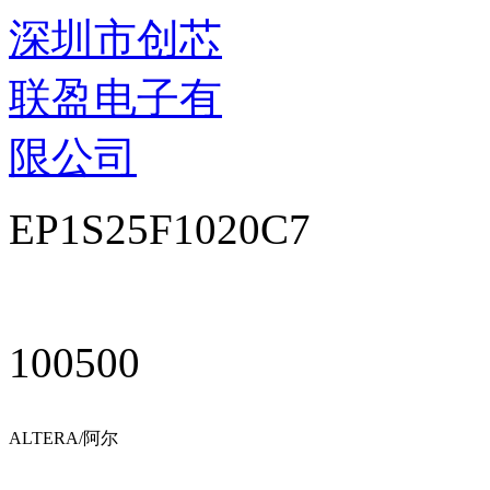
深圳市创芯
联盈电子有
限公司
EP1S25F1020C7
100500
ALTERA/阿尔
特拉