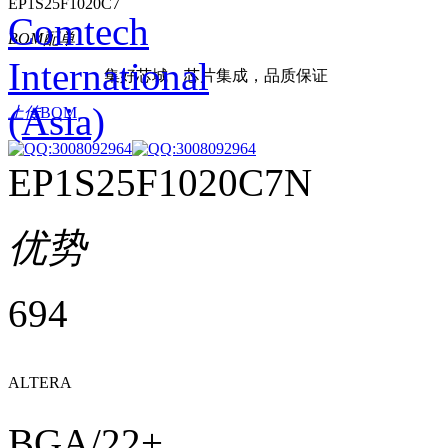
EP1S25F1020C7
Comtech
BOM
配单
International
集好芯城，芯片集成，品质保证
(Asia)
上传
BOM
EP1S25F1020C7N
优势
694
ALTERA
BGA/22+