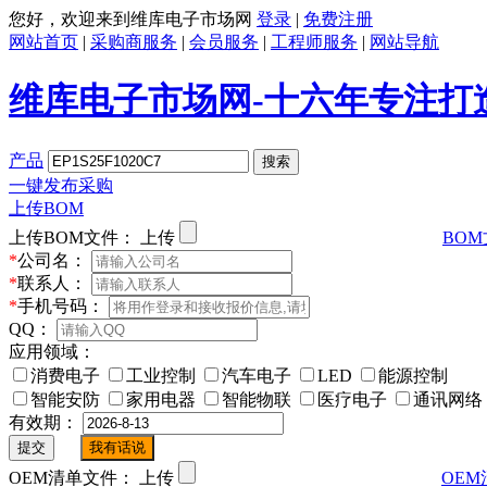
您好，欢迎来到维库电子市场网
登录
|
免费注册
网站首页
|
采购商服务
|
会员服务
|
工程师服务
|
网站导航
维库电子市场网-十六年专注打
产品
一键发布采购
上传BOM
上传BOM文件：
上传
BO
*
公司名：
*
联系人：
*
手机号码：
QQ：
应用领域：
消费电子
工业控制
汽车电子
LED
能源控制
智能安防
家用电器
智能物联
医疗电子
通讯网络
有效期：
OEM清单文件：
上传
OE