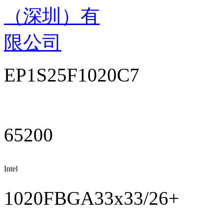
（深圳）有
限公司
EP1S25F1020C7
65200
Intel
FPGAs/Altera
1020FBGA33x33/26+